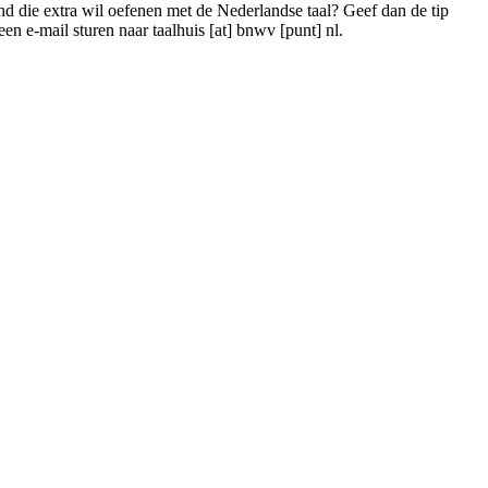
nd die extra wil oefenen met de Nederlandse taal? Geef dan de tip
 een e-mail sturen naar
taalhuis [at] bnwv [punt] nl
.