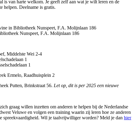
 is van harte welkom. Je geeft zelf aan wat je wilt leren en de
 te helpen. Deelname is gratis.
vine in Bibliotheek Nunspeet, F.A. Molijnlaan 186
Bibliotheek Nunspeet, F.A. Molijnlaan 186
oef, Middelste Wei 2-4
elschadelaan 1
sselschadelaan 1
heek Ermelo, Raadhuisplein 2
theek Putten, Brinkstraat 56.
Let op, dit is per 2025 een nieuwe
e zich graag willen inzetten om anderen te helpen bij de Nederlandse
rdwest Veluwe en volgen een training waarin zij leren hoe ze anderen
e spreekvaardigheid. Wil je taalvrijwilliger worden? Meld je dan
hier