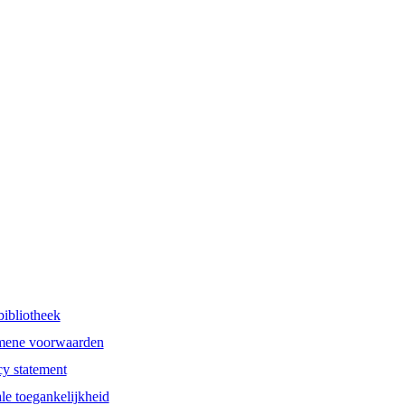
bibliotheek
mene voorwaarden
cy statement
ale toegankelijkheid