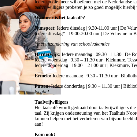
Iedereen die meer wil oefenen met de Nederlandse taal
taalvrijwilligers proberen je zo goed mogelijk hierbij
Wanneer is het taalcafé?
Nunspeet:
Iedere dinsdag | 9.30-11.00 uur | De Velu
Iedere dinsdag* | 19.00-20.00 uur | De Veluvine in 
*
met uitzondering van schoolvakanties
Harderwijk:
Iedere maandag | 09.30 - 11.30 | De R
Iedere woensdag | 9.30 – 11.30 uur | Kiekmure, Tess
Iedere donderdag | 19.00 – 21.00 uur | Kiekmure, Te
Ermelo:
Iedere maandag | 9.30 - 11.30 uur | Bibliot
Putten:
Iedere donderdag | 9.30 – 11.30 uur | Biblio
locatie!
Taalvrijwilligers
Het taalcafé wordt gedraaid door taalvrijwilligers di
taal. Zij krijgen ondersteuning van het Taalhuis Noo
kunnen helpen met het verbeteren van bijvoorbeeld d
aan!
Kom ook!