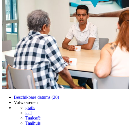
Beschikbare datums (20)
Volwassenen
gratis
taal
Taalcafé
Taalhuis