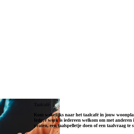
Taalcafé
Kom wekelijks naar het taalcafé in jouw woonplaa
Iedere week is iedereen welkom om met anderen i
praten, een taalspelletje doen of een taalvraag te s