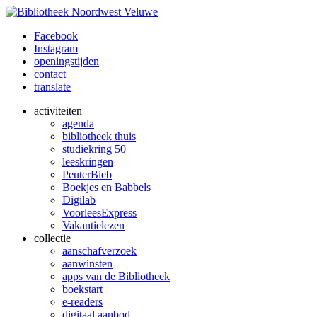
Facebook
Instagram
openingstijden
contact
translate
activiteiten
agenda
bibliotheek thuis
studiekring 50+
leeskringen
PeuterBieb
Boekjes en Babbels
Digilab
VoorleesExpress
Vakantielezen
collectie
aanschafverzoek
aanwinsten
apps van de Bibliotheek
boekstart
e-readers
digitaal aanbod