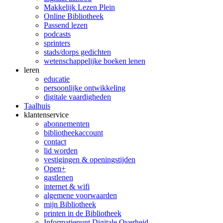
Makkelijk Lezen Plein
Online Bibliotheek
Passend lezen
podcasts
sprinters
stads/dorps gedichten
wetenschappelijke boeken lenen
leren
educatie
persoonlijke ontwikkeling
digitale vaardigheden
Taalhuis
klanten­service
abonnementen
bibliotheekaccount
contact
lid worden
vestigingen & openingstijden
Open+
gastlenen
internet & wifi
algemene voorwaarden
mijn Bibliotheek
printen in de Bibliotheek
Informatiepunt Digitale Overheid