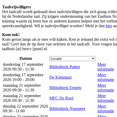
Taalvrijwilligers
Het taalcafé wordt gedraaid door taalvrijwilligers die zich graag will
bij de Nederlandse taal. Zij krijgen ondersteuning van het Taalhuis
training waarin zij leren hoe ze anderen kunnen helpen met het verbe
spreekvaardigheid. Wil je taalvrijwilliger worden? Meld je dan
hier
aa
Kom ook!
Kom gerust langs als je mee wilt kijken. Ken je iemand die extra wil
taal? Geef dan de tip door van oefenen in het taalcafé. Voor vragen ka
taalhuis [at] bnwv [punt] nl
.
Datum
donderdag 17 september
Meer
Bibliotheek Putten
2026 09:30 - 11:30
informatie
donderdag 17 september
Meer
De Kiekmure
2026 19:00 - 20:00
informatie
maandag 21 september
Meer
Bibliotheek Ermelo
2026 09:30 - 11:30
informatie
maandag 21 september
Meer
MFC De Roef
2026 09:30 - 11:30
informatie
dinsdag 22 september 2026
Meer
Bibliotheek Nunspeet
09:30 - 11:00
informatie
dinsdag 22 september 2026
Meer