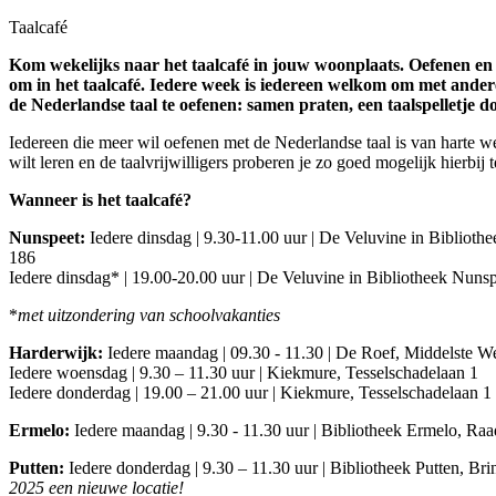
Taalcafé
Kom wekelijks naar het taalcafé in jouw woonplaats. Oefenen en 
om in het taalcafé. Iedere week is iedereen welkom om met ander
de Nederlandse taal te oefenen: samen praten, een taalspelletje doe
Iedereen die meer wil oefenen met de Nederlandse taal is van harte we
wilt leren en de taalvrijwilligers proberen je zo goed mogelijk hierbij 
Wanneer is het taalcafé?
Nunspeet:
Iedere dinsdag | 9.30-11.00 uur | De Veluvine in Biblioth
186
Iedere dinsdag* | 19.00-20.00 uur | De Veluvine in Bibliotheek Nuns
*
met uitzondering van schoolvakanties
Harderwijk:
Iedere maandag | 09.30 - 11.30 | De Roef, Middelste W
Iedere woensdag | 9.30 – 11.30 uur | Kiekmure, Tesselschadelaan 1
Iedere donderdag | 19.00 – 21.00 uur | Kiekmure, Tesselschadelaan 1
Ermelo:
Iedere maandag | 9.30 - 11.30 uur | Bibliotheek Ermelo, Raa
Putten:
Iedere donderdag | 9.30 – 11.30 uur | Bibliotheek Putten, Bri
2025 een nieuwe locatie!