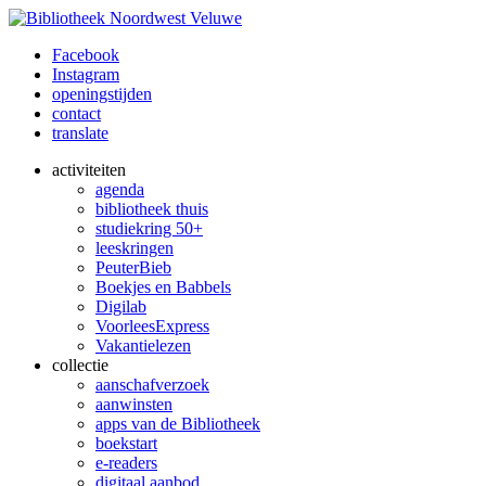
Facebook
Instagram
openingstijden
contact
translate
activiteiten
agenda
bibliotheek thuis
studiekring 50+
leeskringen
PeuterBieb
Boekjes en Babbels
Digilab
VoorleesExpress
Vakantielezen
collectie
aanschafverzoek
aanwinsten
apps van de Bibliotheek
boekstart
e-readers
digitaal aanbod