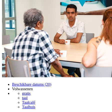
Beschikbare datums (20)
Volwassenen
gratis
taal
Taalcafé
Taalhuis