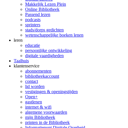
Makkelijk Lezen Plein
Online Bibliotheek
Passend lezen
podcasts
sprinters
stads/dorps gedichten
wetenschappelijke boeken lenen
leren
educatie
persoonlijke ontwikkeling
digitale vaardigheden
Taalhuis
klanten­service
abonnementen
bibliotheekaccount
contact
lid worden
vestigingen & openingstijden
Open+
gastlenen
internet & wifi
algemene voorwaarden
mijn Bibliotheek
printen in de Bibliotheek
Informatiepunt Digitale Overheid