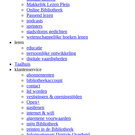
Makkelijk Lezen Plein
Online Bibliotheek
Passend lezen
podcasts
sprinters
stads/dorps gedichten
wetenschappelijke boeken lenen
leren
educatie
persoonlijke ontwikkeling
digitale vaardigheden
Taalhuis
klanten­service
abonnementen
bibliotheekaccount
contact
lid worden
vestigingen & openingstijden
Open+
gastlenen
internet & wifi
algemene voorwaarden
mijn Bibliotheek
printen in de Bibliotheek
Informatiepunt Digitale Overheid