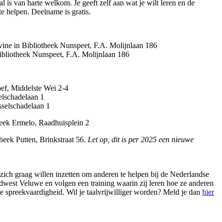
 is van harte welkom. Je geeft zelf aan wat je wilt leren en de
 te helpen. Deelname is gratis.
vine in Bibliotheek Nunspeet, F.A. Molijnlaan 186
Bibliotheek Nunspeet, F.A. Molijnlaan 186
oef, Middelste Wei 2-4
elschadelaan 1
sselschadelaan 1
heek Ermelo, Raadhuisplein 2
theek Putten, Brinkstraat 56.
Let op, dit is per 2025 een nieuwe
e zich graag willen inzetten om anderen te helpen bij de Nederlandse
rdwest Veluwe en volgen een training waarin zij leren hoe ze anderen
e spreekvaardigheid. Wil je taalvrijwilliger worden? Meld je dan
hier