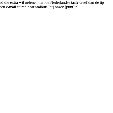
nd die extra wil oefenen met de Nederlandse taal? Geef dan de tip
 een e-mail sturen naar
taalhuis [at] bnwv [punt] nl
.