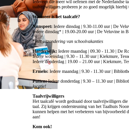
Iedereen die meer wil oefenen met de Nederlandse taal
taalvrijwilligers proberen je zo goed mogelijk hierbij
Wanneer is het taalcafé?
Nunspeet:
Iedere dinsdag | 9.30-11.00 uur | De Velu
Iedere dinsdag* | 19.00-20.00 uur | De Veluvine in 
*
met uitzondering van schoolvakanties
Harderwijk:
Iedere maandag | 09.30 - 11.30 | De R
Iedere woensdag | 9.30 – 11.30 uur | Kiekmure, Tess
Iedere donderdag | 19.00 – 21.00 uur | Kiekmure, Te
Ermelo:
Iedere maandag | 9.30 - 11.30 uur | Bibliot
Putten:
Iedere donderdag | 9.30 – 11.30 uur | Biblio
locatie!
Taalvrijwilligers
Het taalcafé wordt gedraaid door taalvrijwilligers di
taal. Zij krijgen ondersteuning van het Taalhuis Noo
kunnen helpen met het verbeteren van bijvoorbeeld d
aan!
Kom ook!