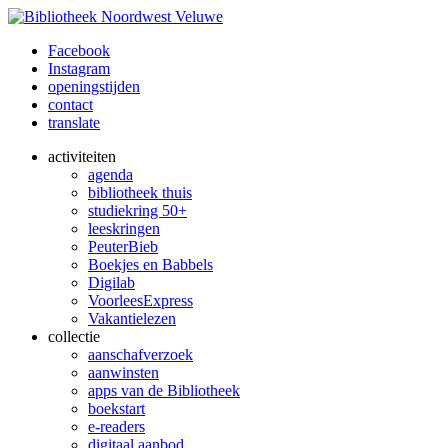
Facebook
Instagram
openingstijden
contact
translate
activiteiten
agenda
bibliotheek thuis
studiekring 50+
leeskringen
PeuterBieb
Boekjes en Babbels
Digilab
VoorleesExpress
Vakantielezen
collectie
aanschafverzoek
aanwinsten
apps van de Bibliotheek
boekstart
e-readers
digitaal aanbod