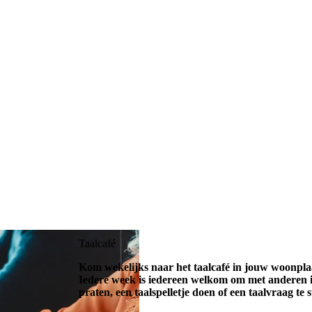
Taalcafé
Kom wekelijks naar het taalcafé in jouw woonplaa
Iedere week is iedereen welkom om met anderen i
praten, een taalspelletje doen of een taalvraag te s