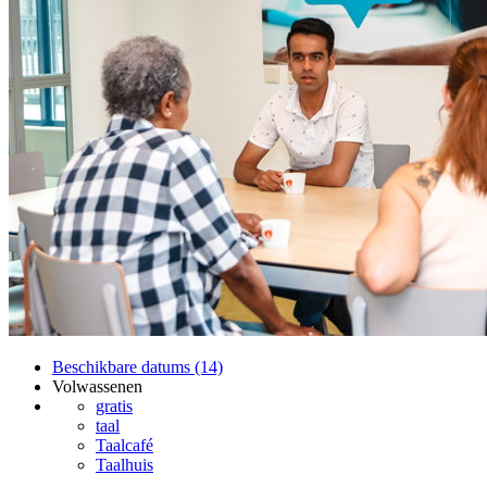
Beschikbare datums (14)
Volwassenen
gratis
taal
Taalcafé
Taalhuis