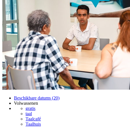
Beschikbare datums (20)
Volwassenen
gratis
taal
Taalcafé
Taalhuis