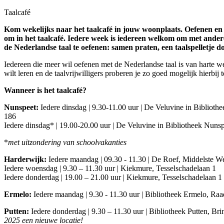
Taalcafé
Kom wekelijks naar het taalcafé in jouw woonplaats. Oefenen en 
om in het taalcafé. Iedere week is iedereen welkom om met ander
de Nederlandse taal te oefenen: samen praten, een taalspelletje doe
Iedereen die meer wil oefenen met de Nederlandse taal is van harte we
wilt leren en de taalvrijwilligers proberen je zo goed mogelijk hierbij 
Wanneer is het taalcafé?
Nunspeet:
Iedere dinsdag | 9.30-11.00 uur | De Veluvine in Biblioth
186
Iedere dinsdag* | 19.00-20.00 uur | De Veluvine in Bibliotheek Nuns
*
met uitzondering van schoolvakanties
Harderwijk:
Iedere maandag | 09.30 - 11.30 | De Roef, Middelste W
Iedere woensdag | 9.30 – 11.30 uur | Kiekmure, Tesselschadelaan 1
Iedere donderdag | 19.00 – 21.00 uur | Kiekmure, Tesselschadelaan 1
Ermelo:
Iedere maandag | 9.30 - 11.30 uur | Bibliotheek Ermelo, Raa
Putten:
Iedere donderdag | 9.30 – 11.30 uur | Bibliotheek Putten, Bri
2025 een nieuwe locatie!