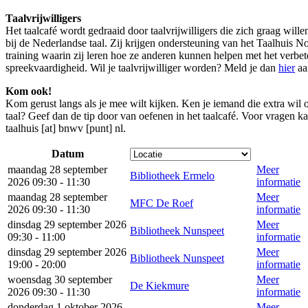
Taalvrijwilligers
Het taalcafé wordt gedraaid door taalvrijwilligers die zich graag will
bij de Nederlandse taal. Zij krijgen ondersteuning van het Taalhuis
training waarin zij leren hoe ze anderen kunnen helpen met het verbe
spreekvaardigheid. Wil je taalvrijwilliger worden? Meld je dan
hier
aa
Kom ook!
Kom gerust langs als je mee wilt kijken. Ken je iemand die extra wil
taal? Geef dan de tip door van oefenen in het taalcafé. Voor vragen ka
taalhuis [at] bnwv [punt] nl
.
Datum
maandag 28 september
Meer
Bibliotheek Ermelo
2026 09:30 - 11:30
informatie
maandag 28 september
Meer
MFC De Roef
2026 09:30 - 11:30
informatie
dinsdag 29 september 2026
Meer
Bibliotheek Nunspeet
09:30 - 11:00
informatie
dinsdag 29 september 2026
Meer
Bibliotheek Nunspeet
19:00 - 20:00
informatie
woensdag 30 september
Meer
De Kiekmure
2026 09:30 - 11:30
informatie
donderdag 1 oktober 2026
Meer