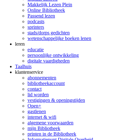
Makkelijk Lezen Plein
Online Bibliotheek
Passend lezen
podcasts
sprinters
stads/dorps gedichten
wetenschappelijke boeken lenen
leren
educatie
persoonlijke ontwikkeling
digitale vaardigheden
Taalhuis
klanten­service
abonnementen
bibliotheekaccount
contact
lid worden
vestigingen & openingstijden
Open+
gastlenen
internet & wifi
algemene voorwaarden
mijn Bibliotheek
printen in de Bibliotheek
Informatiepunt Digitale Overheid