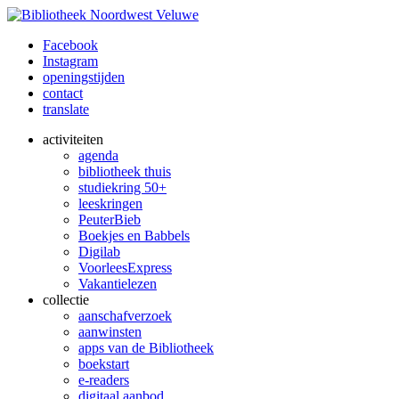
Facebook
Instagram
openingstijden
contact
translate
activiteiten
agenda
bibliotheek thuis
studiekring 50+
leeskringen
PeuterBieb
Boekjes en Babbels
Digilab
VoorleesExpress
Vakantielezen
collectie
aanschafverzoek
aanwinsten
apps van de Bibliotheek
boekstart
e-readers
digitaal aanbod