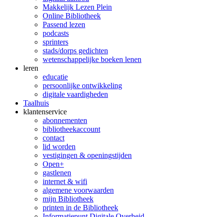
Makkelijk Lezen Plein
Online Bibliotheek
Passend lezen
podcasts
sprinters
stads/dorps gedichten
wetenschappelijke boeken lenen
leren
educatie
persoonlijke ontwikkeling
digitale vaardigheden
Taalhuis
klanten­service
abonnementen
bibliotheekaccount
contact
lid worden
vestigingen & openingstijden
Open+
gastlenen
internet & wifi
algemene voorwaarden
mijn Bibliotheek
printen in de Bibliotheek
Informatiepunt Digitale Overheid