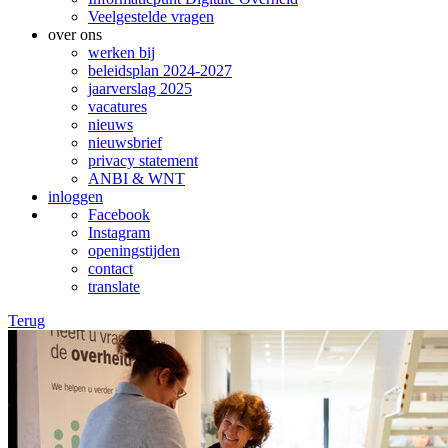
Veelgestelde vragen
over ons
werken bij
beleidsplan 2024-2027
jaarverslag 2025
vacatures
nieuws
nieuwsbrief
privacy statement
ANBI & WNT
inloggen
Facebook
Instagram
openingstijden
contact
translate
Terug