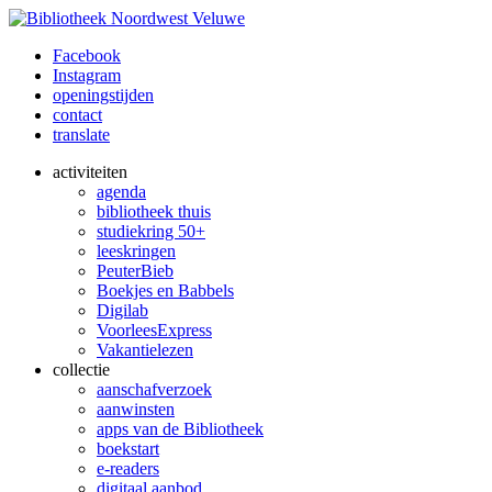
Facebook
Instagram
openingstijden
contact
translate
activiteiten
agenda
bibliotheek thuis
studiekring 50+
leeskringen
PeuterBieb
Boekjes en Babbels
Digilab
VoorleesExpress
Vakantielezen
collectie
aanschafverzoek
aanwinsten
apps van de Bibliotheek
boekstart
e-readers
digitaal aanbod