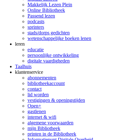
Makkelijk Lezen Plein
Online Bibliotheek
Passend lezen
podcasts
sprinters
stads/dorps gedichten
wetenschappelijke boeken lenen
leren
educatie
persoonlijke ontwikkeling
digitale vaardigheden
Taalhuis
klanten­service
abonnementen
bibliotheekaccount
contact
lid worden
vestigingen & openingstijden
Open+
gastlenen
internet & wifi
algemene voorwaarden
mijn Bibliotheek
printen in de Bibliotheek
Informatiepunt Digitale Overheid