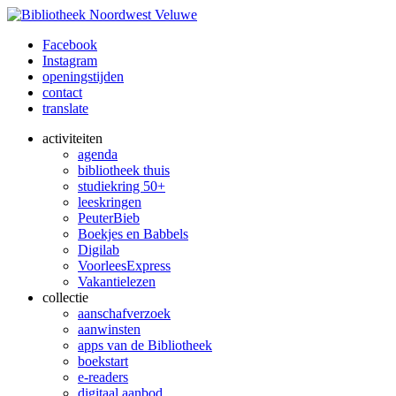
Facebook
Instagram
openingstijden
contact
translate
activiteiten
agenda
bibliotheek thuis
studiekring 50+
leeskringen
PeuterBieb
Boekjes en Babbels
Digilab
VoorleesExpress
Vakantielezen
collectie
aanschafverzoek
aanwinsten
apps van de Bibliotheek
boekstart
e-readers
digitaal aanbod