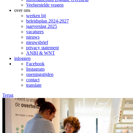
Veelgestelde vragen
over ons
werken bij
beleidsplan 2024-2027
jaarverslag 2025
vacatures
nieuws
nieuwsbrief
privacy statement
ANBI & WNT
inloggen
Facebook
Instagram
openingstijden
contact
translate
Terug