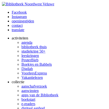
Facebook
Instagram
openingstijden
contact
translate
activiteiten
agenda
bibliotheek thuis
studiekring 50+
leeskringen
PeuterBieb
Boekjes en Babbels
Digilab
VoorleesExpress
Vakantielezen
collectie
aanschafverzoek
aanwinsten
apps van de Bibliotheek
boekstart
e-readers
digitaal aanbod