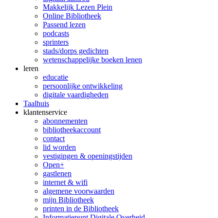
Makkelijk Lezen Plein
Online Bibliotheek
Passend lezen
podcasts
sprinters
stads/dorps gedichten
wetenschappelijke boeken lenen
leren
educatie
persoonlijke ontwikkeling
digitale vaardigheden
Taalhuis
klanten­service
abonnementen
bibliotheekaccount
contact
lid worden
vestigingen & openingstijden
Open+
gastlenen
internet & wifi
algemene voorwaarden
mijn Bibliotheek
printen in de Bibliotheek
Informatiepunt Digitale Overheid