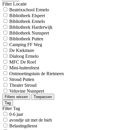
Filter Locatie
Beatrixschool Ermelo
Bibliotheek Elspeet
Bibliotheek Ermelo
Bibliotheek Harderwijk
Bibliotheek Nunspeet
Bibliotheek Putten
Camping FF Weg
De Kiekmure
Dialoog Ermelo
MFC De Roef
Mini-huttenfeest
Ontmoetingstuin de Rietmeen
Stroud Putten
Theater Stroud
Veluvine Nunspeet
Filters wissen
Toepassen
Tag
Filter Tag
0-6 jaar
avondje uit met de bieb
Belastingdienst