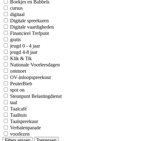
Boekjes en Babbels
cursus
digitaal
Digitale spreekuren
Digitale vaardigheden
Financieel Trefpunt
gratis
jeugd 0 - 4 jaar
jeugd 4-8 jaar
Klik & Tik
Nationale Voorleesdagen
ontmoet
OV-inloopspreekuur
PeuterBieb
spot on
Steunpunt Belastingdienst
taal
Taalcafé
Taalhuis
Taalspreekuur
Verhalenparade
voorlezen
Filters wissen
Toepassen