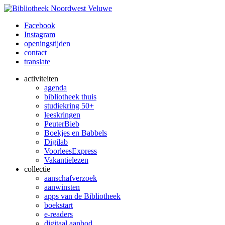
Facebook
Instagram
openingstijden
contact
translate
activiteiten
agenda
bibliotheek thuis
studiekring 50+
leeskringen
PeuterBieb
Boekjes en Babbels
Digilab
VoorleesExpress
Vakantielezen
collectie
aanschafverzoek
aanwinsten
apps van de Bibliotheek
boekstart
e-readers
digitaal aanbod