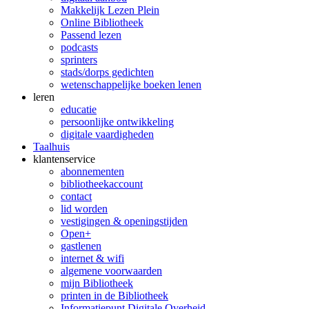
Makkelijk Lezen Plein
Online Bibliotheek
Passend lezen
podcasts
sprinters
stads/dorps gedichten
wetenschappelijke boeken lenen
leren
educatie
persoonlijke ontwikkeling
digitale vaardigheden
Taalhuis
klanten­service
abonnementen
bibliotheekaccount
contact
lid worden
vestigingen & openingstijden
Open+
gastlenen
internet & wifi
algemene voorwaarden
mijn Bibliotheek
printen in de Bibliotheek
Informatiepunt Digitale Overheid