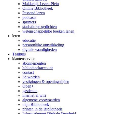
Makkelijk Lezen Plein
Online Bibliotheek
Passend lezen
podcasts
sprinters
stads/dorps gedichten
wetenschappelijke boeken lenen
leren
educatie
persoonlijke ontwikkeling
digitale vaardigheden
Taalhuis
klanten­service
abonnementen
bibliotheekaccount
contact
lid worden
vestigingen & openingstijden
Open+
gastlenen
internet & wifi
algemene voorwaarden
mijn Bibliotheek
printen in de Bibliotheek
Informatiepunt Digitale Overheid