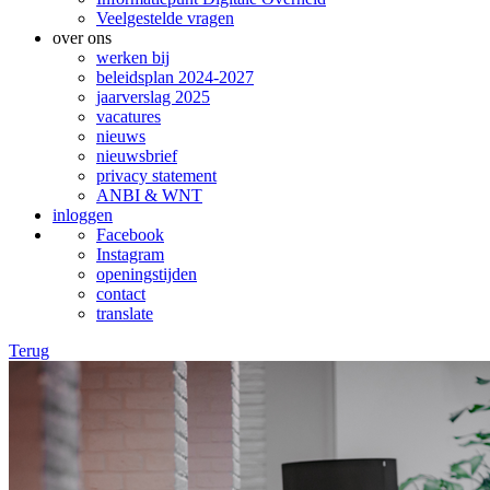
Veelgestelde vragen
over ons
werken bij
beleidsplan 2024-2027
jaarverslag 2025
vacatures
nieuws
nieuwsbrief
privacy statement
ANBI & WNT
inloggen
Facebook
Instagram
openingstijden
contact
translate
Terug