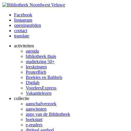
Facebook
Instagram
openingstijden
contact
translate
activiteiten
agenda
bibliotheek thuis
studiekring 50+
leeskringen
PeuterBieb
Boekjes en Babbels
Digilab
VoorleesExpress
Vakantielezen
collectie
aanschafverzoek
aanwinsten
apps van de Bibliotheek
boekstart
e-readers
digitaal aanbod