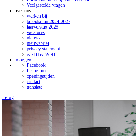
Veelgestelde vragen
over ons
werken bij
beleidsplan 2024-2027
jaarverslag 2025
vacatures
nieuws
nieuwsbrief
privacy statement
ANBI & WNT
inloggen
Facebook
Instagram
openingstijden
contact
translate
Terug