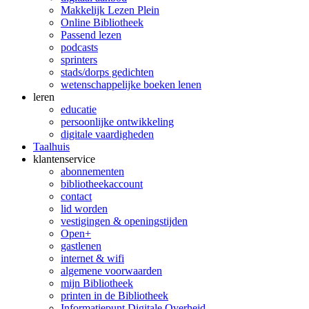
Makkelijk Lezen Plein
Online Bibliotheek
Passend lezen
podcasts
sprinters
stads/dorps gedichten
wetenschappelijke boeken lenen
leren
educatie
persoonlijke ontwikkeling
digitale vaardigheden
Taalhuis
klanten­service
abonnementen
bibliotheekaccount
contact
lid worden
vestigingen & openingstijden
Open+
gastlenen
internet & wifi
algemene voorwaarden
mijn Bibliotheek
printen in de Bibliotheek
Informatiepunt Digitale Overheid