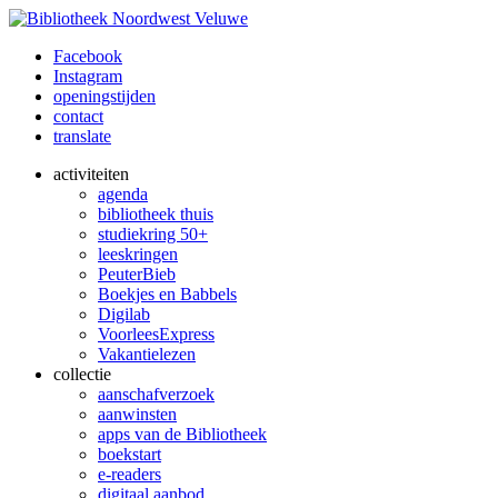
Facebook
Instagram
openingstijden
contact
translate
activiteiten
agenda
bibliotheek thuis
studiekring 50+
leeskringen
PeuterBieb
Boekjes en Babbels
Digilab
VoorleesExpress
Vakantielezen
collectie
aanschafverzoek
aanwinsten
apps van de Bibliotheek
boekstart
e-readers
digitaal aanbod