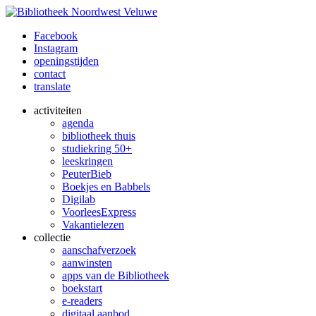
Facebook
Instagram
openingstijden
contact
translate
activiteiten
agenda
bibliotheek thuis
studiekring 50+
leeskringen
PeuterBieb
Boekjes en Babbels
Digilab
VoorleesExpress
Vakantielezen
collectie
aanschafverzoek
aanwinsten
apps van de Bibliotheek
boekstart
e-readers
digitaal aanbod