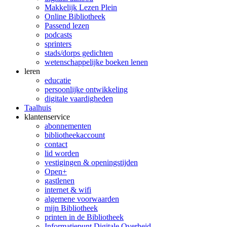
Makkelijk Lezen Plein
Online Bibliotheek
Passend lezen
podcasts
sprinters
stads/dorps gedichten
wetenschappelijke boeken lenen
leren
educatie
persoonlijke ontwikkeling
digitale vaardigheden
Taalhuis
klanten­service
abonnementen
bibliotheekaccount
contact
lid worden
vestigingen & openingstijden
Open+
gastlenen
internet & wifi
algemene voorwaarden
mijn Bibliotheek
printen in de Bibliotheek
Informatiepunt Digitale Overheid