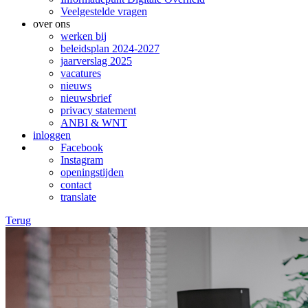
Veelgestelde vragen
over ons
werken bij
beleidsplan 2024-2027
jaarverslag 2025
vacatures
nieuws
nieuwsbrief
privacy statement
ANBI & WNT
inloggen
Facebook
Instagram
openingstijden
contact
translate
Terug