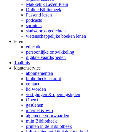
Makkelijk Lezen Plein
Online Bibliotheek
Passend lezen
podcasts
sprinters
stads/dorps gedichten
wetenschappelijke boeken lenen
leren
educatie
persoonlijke ontwikkeling
digitale vaardigheden
Taalhuis
klanten­service
abonnementen
bibliotheekaccount
contact
lid worden
vestigingen & openingstijden
Open+
gastlenen
internet & wifi
algemene voorwaarden
mijn Bibliotheek
printen in de Bibliotheek
Informatiepunt Digitale Overheid