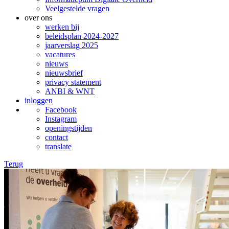
Veelgestelde vragen
over ons
werken bij
beleidsplan 2024-2027
jaarverslag 2025
vacatures
nieuws
nieuwsbrief
privacy statement
ANBI & WNT
inloggen
Facebook
Instagram
openingstijden
contact
translate
Terug