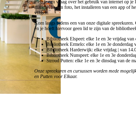
Heb je een vraag over het gebruik van internet op je 
mailen van een foto, het installeren van een app of he
vragen.
Kom langs tijdens een van onze digitale spreekuren. O
en je hoeft hiervoor geen lid te zijn van de bibliothee
Bibliotheek Elspeet: elke 1e en 3e vrijdag van
Bibliotheek Ermelo: elke 1e en 3e donderdag 
Bibliotheek Harderwijk: elke vrijdag | van 14.
Bibliotheek Nunspeet: elke 1e en 3e donderda
Stroud Putten: elke 1e en 3e dinsdag van de m
Onze spreekuren en cursussen worden mede mogelijk
en Putten voor Elkaar.