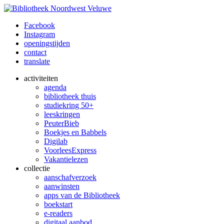
Facebook
Instagram
openingstijden
contact
translate
activiteiten
agenda
bibliotheek thuis
studiekring 50+
leeskringen
PeuterBieb
Boekjes en Babbels
Digilab
VoorleesExpress
Vakantielezen
collectie
aanschafverzoek
aanwinsten
apps van de Bibliotheek
boekstart
e-readers
digitaal aanbod