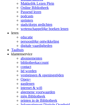
Makkelijk Lezen Plein
Online Bibliotheek
Passend lezen
podcasts
sprinters
stads/dorps gedichten
wetenschappelijke boeken lenen
leren
educatie
persoonlijke ontwikkeling
digitale vaardigheden
Taalhuis
klanten­service
abonnementen
bibliotheekaccount
contact
lid worden
vestigingen & openingstijden
Open+
gastlenen
internet & wifi
algemene voorwaarden
mijn Bibliotheek
printen in de Bibliotheek
Informatiepunt Digitale Overheid