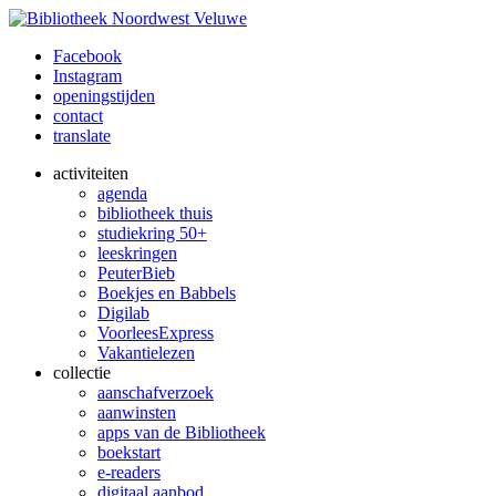
Facebook
Instagram
openingstijden
contact
translate
activiteiten
agenda
bibliotheek thuis
studiekring 50+
leeskringen
PeuterBieb
Boekjes en Babbels
Digilab
VoorleesExpress
Vakantielezen
collectie
aanschafverzoek
aanwinsten
apps van de Bibliotheek
boekstart
e-readers
digitaal aanbod