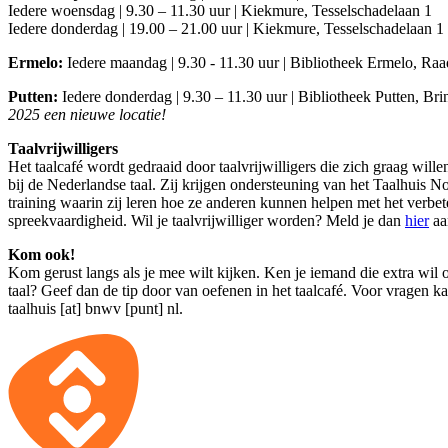
Iedere woensdag | 9.30 – 11.30 uur | Kiekmure, Tesselschadelaan 1
Iedere donderdag | 19.00 – 21.00 uur | Kiekmure, Tesselschadelaan 1
Ermelo:
Iedere maandag | 9.30 - 11.30 uur | Bibliotheek Ermelo, Raa
Putten:
Iedere donderdag | 9.30 – 11.30 uur | Bibliotheek Putten, Bri
2025 een nieuwe locatie!
Taalvrijwilligers
Het taalcafé wordt gedraaid door taalvrijwilligers die zich graag will
bij de Nederlandse taal. Zij krijgen ondersteuning van het Taalhuis
training waarin zij leren hoe ze anderen kunnen helpen met het verbe
spreekvaardigheid. Wil je taalvrijwilliger worden? Meld je dan
hier
aa
Kom ook!
Kom gerust langs als je mee wilt kijken. Ken je iemand die extra wil
taal? Geef dan de tip door van oefenen in het taalcafé. Voor vragen ka
taalhuis [at] bnwv [punt] nl
.