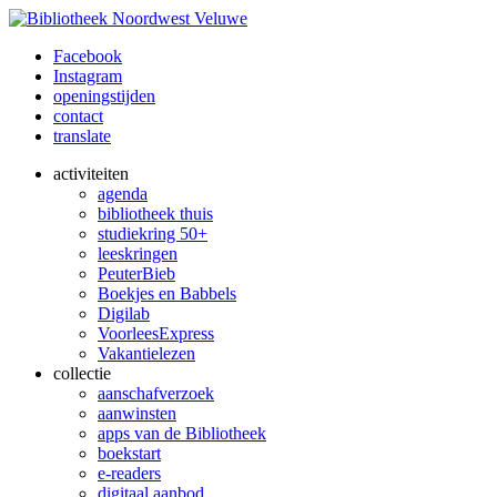
Facebook
Instagram
openingstijden
contact
translate
activiteiten
agenda
bibliotheek thuis
studiekring 50+
leeskringen
PeuterBieb
Boekjes en Babbels
Digilab
VoorleesExpress
Vakantielezen
collectie
aanschafverzoek
aanwinsten
apps van de Bibliotheek
boekstart
e-readers
digitaal aanbod