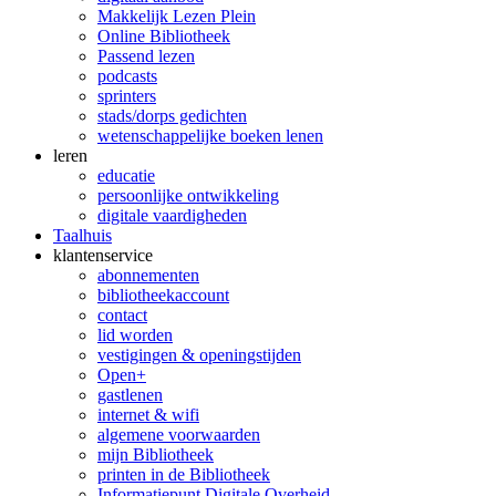
Makkelijk Lezen Plein
Online Bibliotheek
Passend lezen
podcasts
sprinters
stads/dorps gedichten
wetenschappelijke boeken lenen
leren
educatie
persoonlijke ontwikkeling
digitale vaardigheden
Taalhuis
klanten­service
abonnementen
bibliotheekaccount
contact
lid worden
vestigingen & openingstijden
Open+
gastlenen
internet & wifi
algemene voorwaarden
mijn Bibliotheek
printen in de Bibliotheek
Informatiepunt Digitale Overheid