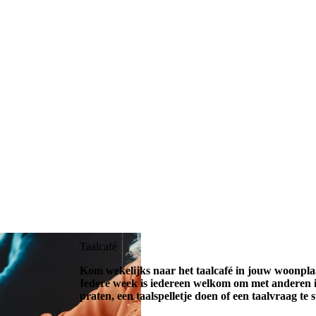
Taalcafé
Kom wekelijks naar het taalcafé in jouw woonplaa
Iedere week is iedereen welkom om met anderen i
praten, een taalspelletje doen of een taalvraag te s