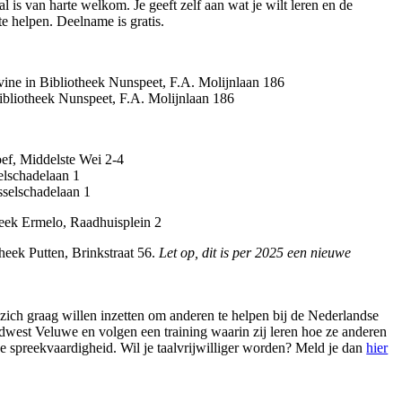
 is van harte welkom. Je geeft zelf aan wat je wilt leren en de
 te helpen. Deelname is gratis.
vine in Bibliotheek Nunspeet, F.A. Molijnlaan 186
Bibliotheek Nunspeet, F.A. Molijnlaan 186
oef, Middelste Wei 2-4
elschadelaan 1
sselschadelaan 1
heek Ermelo, Raadhuisplein 2
theek Putten, Brinkstraat 56.
Let op, dit is per 2025 een nieuwe
e zich graag willen inzetten om anderen te helpen bij de Nederlandse
rdwest Veluwe en volgen een training waarin zij leren hoe ze anderen
e spreekvaardigheid. Wil je taalvrijwilliger worden? Meld je dan
hier