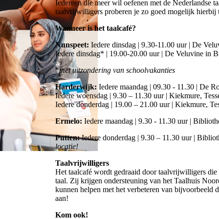
Iedereen die meer wil oefenen met de Nederlandse taal
taalvrijwilligers proberen je zo goed mogelijk hierbij
Wanneer is het taalcafé?
Nunspeet:
Iedere dinsdag | 9.30-11.00 uur | De Velu
Iedere dinsdag* | 19.00-20.00 uur | De Veluvine in 
*
met uitzondering van schoolvakanties
Harderwijk:
Iedere maandag | 09.30 - 11.30 | De R
Iedere woensdag | 9.30 – 11.30 uur | Kiekmure, Tess
Iedere donderdag | 19.00 – 21.00 uur | Kiekmure, Te
Ermelo:
Iedere maandag | 9.30 - 11.30 uur | Bibliot
Putten:
Iedere donderdag | 9.30 – 11.30 uur | Biblio
locatie!
Taalvrijwilligers
Het taalcafé wordt gedraaid door taalvrijwilligers di
taal. Zij krijgen ondersteuning van het Taalhuis Noo
kunnen helpen met het verbeteren van bijvoorbeeld d
aan!
Kom ook!