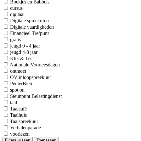
Boekjes en Babbels
cursus
digitaal
Digitale spreekuren
Digitale vaardigheden
Financieel Trefpunt
gratis
jeugd 0 - 4 jaar
jeugd 4-8 jaar
Klik & Tik
Nationale Voorleesdagen
ontmoet
OV-inloopspreekuur
PeuterBieb
spot on
Steunpunt Belastingdienst
taal
Taalcafé
Taalhuis
Taalspreekuur
Verhalenparade
voorlezen
Filters wissen
Toepassen