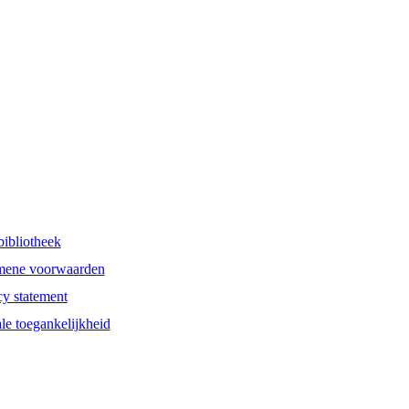
bibliotheek
mene voorwaarden
cy statement
ale toegankelijkheid