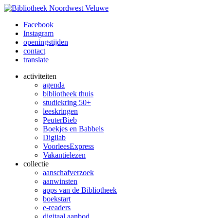
Facebook
Instagram
openingstijden
contact
translate
activiteiten
agenda
bibliotheek thuis
studiekring 50+
leeskringen
PeuterBieb
Boekjes en Babbels
Digilab
VoorleesExpress
Vakantielezen
collectie
aanschafverzoek
aanwinsten
apps van de Bibliotheek
boekstart
e-readers
digitaal aanbod