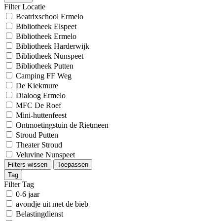
Filter Locatie
Beatrixschool Ermelo
Bibliotheek Elspeet
Bibliotheek Ermelo
Bibliotheek Harderwijk
Bibliotheek Nunspeet
Bibliotheek Putten
Camping FF Weg
De Kiekmure
Dialoog Ermelo
MFC De Roef
Mini-huttenfeest
Ontmoetingstuin de Rietmeen
Stroud Putten
Theater Stroud
Veluvine Nunspeet
Filters wissen
Toepassen
Tag
Filter Tag
0-6 jaar
avondje uit met de bieb
Belastingdienst