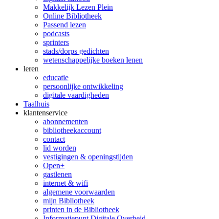
Makkelijk Lezen Plein
Online Bibliotheek
Passend lezen
podcasts
sprinters
stads/dorps gedichten
wetenschappelijke boeken lenen
leren
educatie
persoonlijke ontwikkeling
digitale vaardigheden
Taalhuis
klanten­service
abonnementen
bibliotheekaccount
contact
lid worden
vestigingen & openingstijden
Open+
gastlenen
internet & wifi
algemene voorwaarden
mijn Bibliotheek
printen in de Bibliotheek
Informatiepunt Digitale Overheid