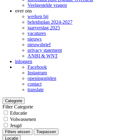
Veelgestelde vragen
over ons
werken bij
beleidsplan 2024-2027
jaarverslag 2025
vacatures
nieuws
nieuwsbrief
privacy statement
ANBI & WNT
inloggen
Facebook
Instagram
openingstijden
contact
translate
Categorie
Filter Categorie
Educatie
Volwassenen
Jeugd
Filters wissen
Toepassen
Locatie