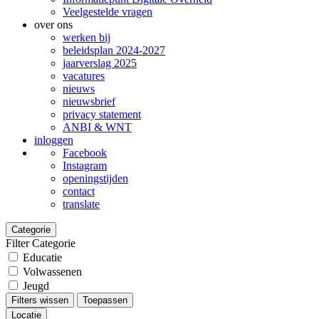
Veelgestelde vragen
over ons
werken bij
beleidsplan 2024-2027
jaarverslag 2025
vacatures
nieuws
nieuwsbrief
privacy statement
ANBI & WNT
inloggen
Facebook
Instagram
openingstijden
contact
translate
Categorie
Filter Categorie
Educatie
Volwassenen
Jeugd
Filters wissen
Toepassen
Locatie