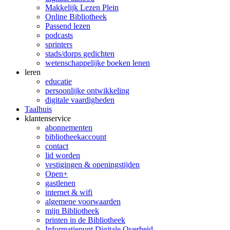
Makkelijk Lezen Plein
Online Bibliotheek
Passend lezen
podcasts
sprinters
stads/dorps gedichten
wetenschappelijke boeken lenen
leren
educatie
persoonlijke ontwikkeling
digitale vaardigheden
Taalhuis
klanten­service
abonnementen
bibliotheekaccount
contact
lid worden
vestigingen & openingstijden
Open+
gastlenen
internet & wifi
algemene voorwaarden
mijn Bibliotheek
printen in de Bibliotheek
Informatiepunt Digitale Overheid