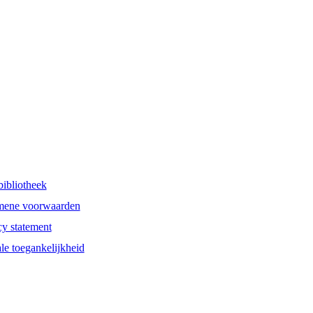
bibliotheek
mene voorwaarden
cy statement
ale toegankelijkheid