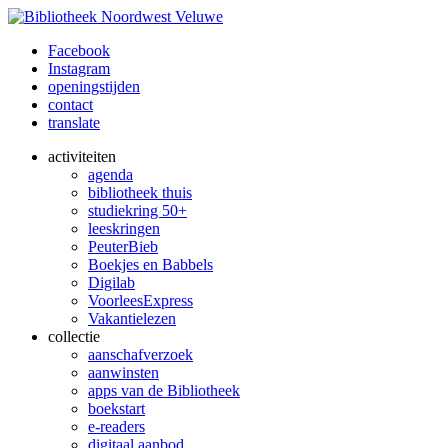
Facebook
Instagram
openingstijden
contact
translate
activiteiten
agenda
bibliotheek thuis
studiekring 50+
leeskringen
PeuterBieb
Boekjes en Babbels
Digilab
VoorleesExpress
Vakantielezen
collectie
aanschafverzoek
aanwinsten
apps van de Bibliotheek
boekstart
e-readers
digitaal aanbod