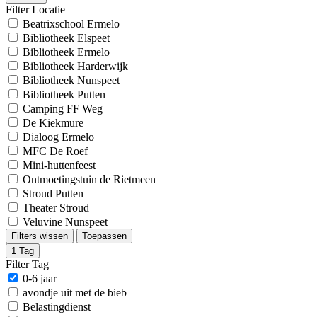
Filter Locatie
Beatrixschool Ermelo
Bibliotheek Elspeet
Bibliotheek Ermelo
Bibliotheek Harderwijk
Bibliotheek Nunspeet
Bibliotheek Putten
Camping FF Weg
De Kiekmure
Dialoog Ermelo
MFC De Roef
Mini-huttenfeest
Ontmoetingstuin de Rietmeen
Stroud Putten
Theater Stroud
Veluvine Nunspeet
Filters wissen
Toepassen
1
Tag
Filter Tag
0-6 jaar
avondje uit met de bieb
Belastingdienst