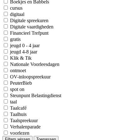
Boekjes en Babbels
cursus
digitaal
Digitale spreekuren
Digitale vaardigheden
Financieel Trefpunt
gratis
jeugd 0 - 4 jaar
jeugd 4-8 jaar
Klik & Tik
Nationale Voorleesdagen
ontmoet
OV-inloopspreekuur
PeuterBieb
spot on
Steunpunt Belastingdienst
taal
Taalcafé
Taalhuis
Taalspreekuur
Verhalenparade
voorlezen
Filters wissen
Toepassen