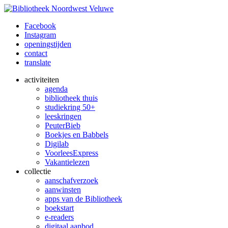
Facebook
Instagram
openingstijden
contact
translate
activiteiten
agenda
bibliotheek thuis
studiekring 50+
leeskringen
PeuterBieb
Boekjes en Babbels
Digilab
VoorleesExpress
Vakantielezen
collectie
aanschafverzoek
aanwinsten
apps van de Bibliotheek
boekstart
e-readers
digitaal aanbod