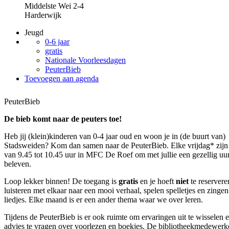
Middelste Wei 2-4
Harderwijk
Jeugd
0-6 jaar
gratis
Nationale Voorleesdagen
PeuterBieb
Toevoegen aan agenda
PeuterBieb
De bieb komt naar de peuters toe!
Heb jij (klein)kinderen van 0-4 jaar oud en woon je in (de buurt van)
Stadsweiden? Kom dan samen naar de PeuterBieb. Elke vrijdag* zij
van 9.45 tot 10.45 uur in MFC De Roef om met jullie een gezellig uur
beleven.
Loop lekker binnen! De toegang is
gratis
en je hoeft
niet
te reserver
luisteren met elkaar naar een mooi verhaal, spelen spelletjes en zingen
liedjes. Elke maand is er een ander thema waar we over leren.
Tijdens de PeuterBieb is er ook ruimte om ervaringen uit te wisselen 
advies te vragen over voorlezen en boekjes. De bibliotheekmedewerke