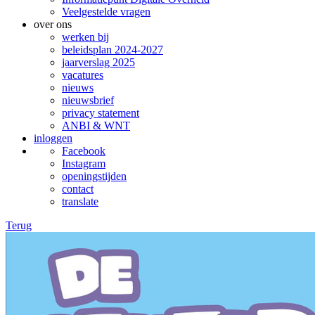
Veelgestelde vragen
over ons
werken bij
beleidsplan 2024-2027
jaarverslag 2025
vacatures
nieuws
nieuwsbrief
privacy statement
ANBI & WNT
inloggen
Facebook
Instagram
openingstijden
contact
translate
Terug