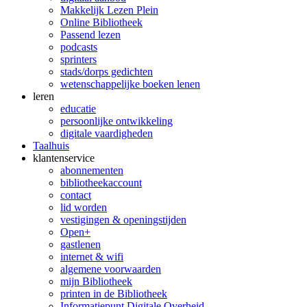
Makkelijk Lezen Plein
Online Bibliotheek
Passend lezen
podcasts
sprinters
stads/dorps gedichten
wetenschappelijke boeken lenen
leren
educatie
persoonlijke ontwikkeling
digitale vaardigheden
Taalhuis
klanten­service
abonnementen
bibliotheekaccount
contact
lid worden
vestigingen & openingstijden
Open+
gastlenen
internet & wifi
algemene voorwaarden
mijn Bibliotheek
printen in de Bibliotheek
Informatiepunt Digitale Overheid